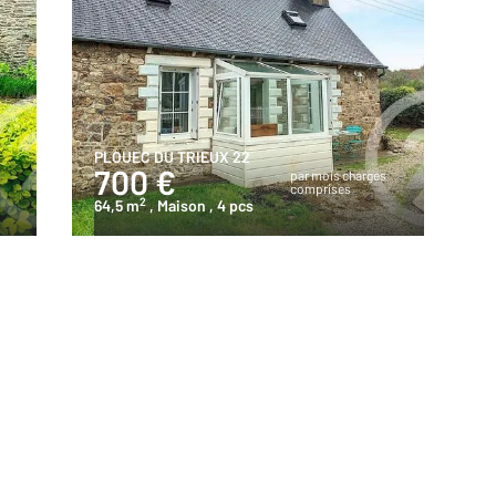
PLOUEC DU TRIEUX 22
700 €
s
par mois charges
comprises
2
64,5 m
, Maison
, 4 pcs