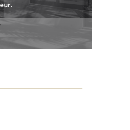
teur.
e