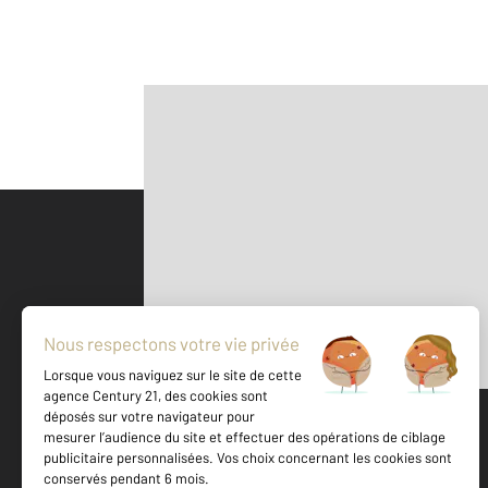
Parlons de vous, parlons biens
500 m
©
Mappy
Votre agence est notée