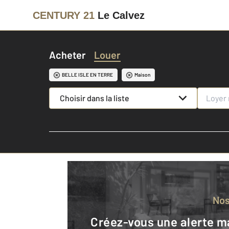
CENTURY 21
Le Calvez
Acheter
Louer
BELLE ISLE EN TERRE
Maison
Choisir dans la liste
No
Créez-vous une alerte mail pour être averti quand une annonce est en ligne et consultez la