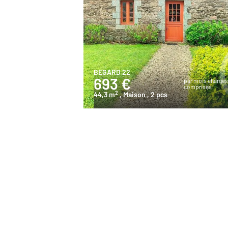
BEGARD 22
693 €
par mois charge
comprises
2
44,3 m
, Maison
, 2 pcs