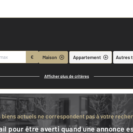
€
Maison
Appartement
Autres 
Afficher plus de critères
s biens actuels ne correspondent pas à votre reche