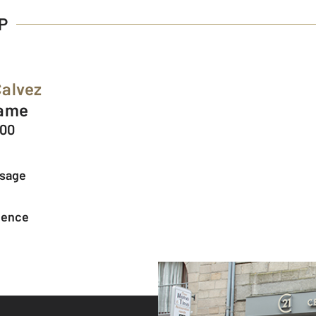
P
Calvez
Dame
200
ssage
agence