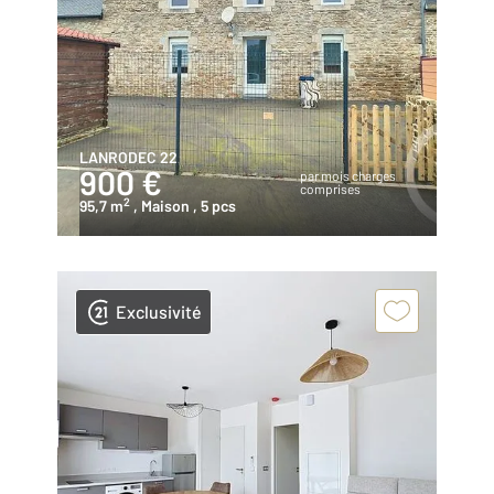
LANRODEC 22
900 €
par mois charges
comprises
2
95,7 m
, Maison
, 5 pcs
Exclusivité