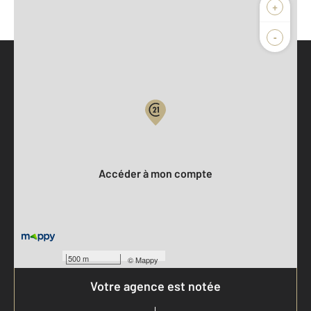
+
-
Parlons de vous, parlons biens
Votre compte :
Accéder à mon compte
500 m
©
Mappy
Votre agence est notée