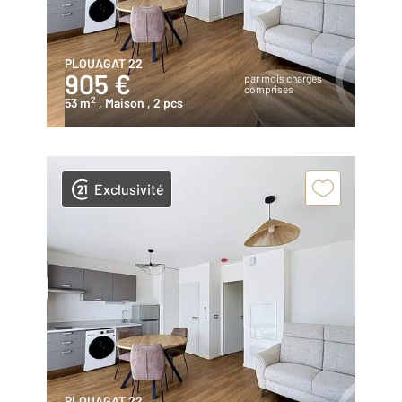
PLOUAGAT 22
905 €
par mois charges
comprises
2
53 m
, Maison
, 2 pcs
Exclusivité
PLOUAGAT 22