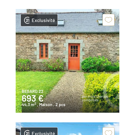
Exclusivité
BEGARD 22
693 €
par mois charges
comprises
2
44,3 m
, Maison
, 2 pcs
Exclusivité