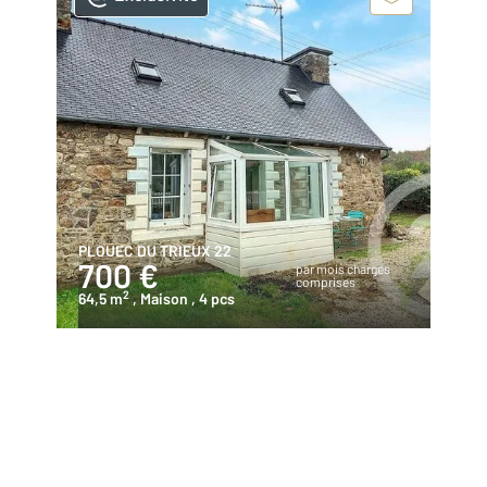
PLOUEC DU TRIEUX 22
700 €
par mois charges
comprises
2
64,5 m
, Maison
, 4 pcs