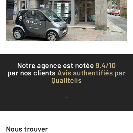
GUINGAMP - 22200
Envoyer un message
Téléphoner à l'agence
Notre agence est notée
9,4/10
par nos clients
Avis authentifiés par
Qualitelis
Voir tous les avis clients
Nous trouver