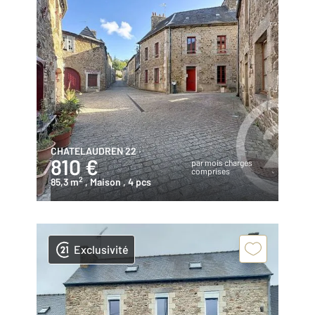
CHATELAUDREN 22
810 €
par mois charges
comprises
2
85,3 m
, Maison
, 4 pcs
Exclusivité