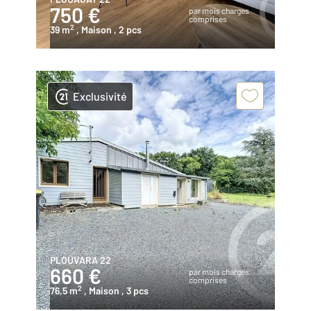
750 €
par mois charges
comprises
2
39 m
, Maison
, 2 pcs
Exclusivité
PLOUVARA 22
660 €
par mois charges
comprises
2
76,5 m
, Maison
, 3 pcs