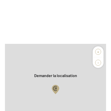
Afficher sur la carte :
+
Agence
Biens vendus
-
Demander la localisation
Vue globale
2
Surface totale : 93 m
2
Surface habitable : 92,8 m