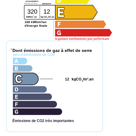
consommation
(énergie primaire)
émissions
320
12
2
2
kg CO
/m
.an
kWh/m
.an
2
168 kWh/m²/an
d'énergie finale
logement extrêmement peu performant
Dont émissions de gaz à effet de serre
*
peu d'émissions de CO2
12
kgCO
/m
.an
2
2
Émissions de CO2 très importantes