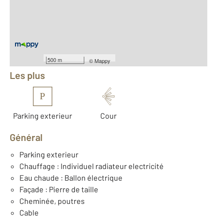
2
Surface terrain : 500 m
Nombre de pièces : 4
[Voir le détail]
Équipements
500 m
©
Mappy
Les plus
P
Parking exterieur
Cour
Général
Parking exterieur
Chauffage : Individuel radiateur electricité
Eau chaude : Ballon électrique
Façade : Pierre de taille
Cheminée, poutres
Cable