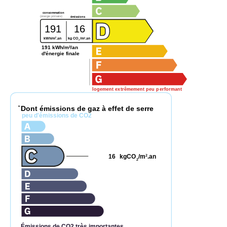
consommation
(énergie primaire)
émissions
191
16
2
2
kWh/m
.an
kg CO
/m
.an
2
191 kWh/m²/an
d'énergie finale
logement extrêmement peu performant
Dont émissions de gaz à effet de serre
*
peu d'émissions de CO2
16
kgCO
/m
.an
2
2
Émissions de CO2 très importantes