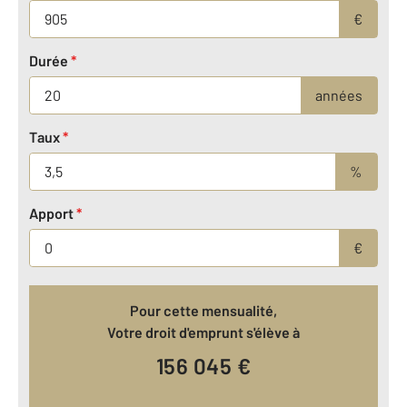
€
Durée
*
années
Taux
*
%
Apport
*
€
Pour cette mensualité,
Votre droit d'emprunt s'élève à
156 045
€