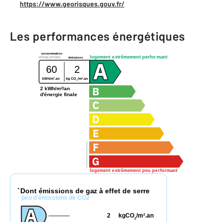
https://www.georisques.gouv.fr/
Les performances énergétiques
consommation
logement extrêmement performant
(énergie primaire)
émissions
60
2
2
2
kWh/m
.an
kg CO
/m
.an
2
2 kWh/m²/an
d'énergie finale
logement extrêmement peu performant
Dont émissions de gaz à effet de serre
*
peu d'émissions de CO2
2
kgCO
/m
.an
2
2