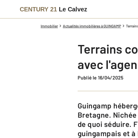
CENTURY 21
Le Calvez
Immobilier
Actualités immobilières à GUINGAMP
Terrain
Terrains co
avec l'age
Publié le 16/04/2025
Guingamp héberge 6 895 habitants dans les Côtes-d’Armor en région
Bretagne. Nichée 
de quoi séduire. 
guingampais et à 