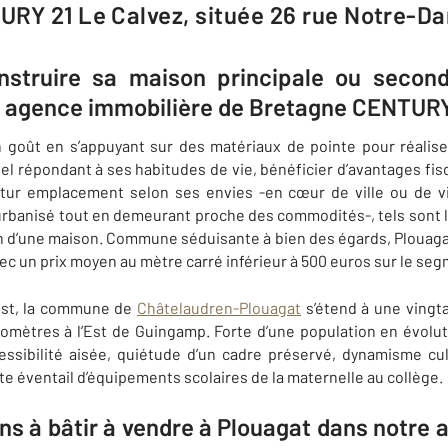
URY 21 Le Calvez, située 26 rue Notre-D
nstruire sa maison principale ou secon
 agence immobilière de Bretagne CENTURY
 goût en s’appuyant sur des matériaux de pointe pour réalis
el répondant à ses habitudes de vie, bénéficier d’avantages fis
futur emplacement selon ses envies -en cœur de ville ou de vi
rbanisé tout en demeurant proche des commodités-, tels sont l
n d’une maison. Commune séduisante à bien des égards, Plouagat o
avec un prix moyen au mètre carré inférieur à 500 euros sur le seg
est, la commune de
Châtelaudren-Plouagat
s’étend à une vingta
lomètres à l’Est de Guingamp. Forte d’une population en évolut
ssibilité aisée, quiétude d’un cadre préservé, dynamisme cult
te éventail d’équipements scolaires de la maternelle au collège.
ns à bâtir à vendre à Plouagat dans notre