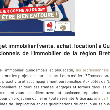
jet immobilier (vente, achat, location) à 
ionnels de l'immobilier de la région B
e l’immobilier guingampais et plouagatin,
les professionnel
 tous les projets de leurs clients. Leurs métiers ? Transaction, 
é, proactivité et accompagnement personnalisé. Aux côtés de Na
conseillers et deux assistantes, engagés et formés dans les d
cement vous accueillent avec enthousiasme, répondent à to
 pour un projet immobilier en toute sérénité. Grâce aux
avis cert
 idée de l’implication et des qualifications de chacun au sein