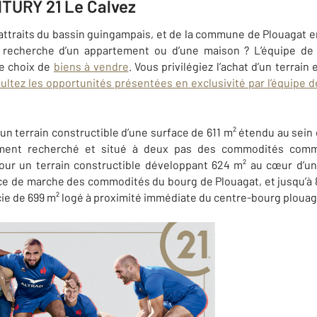
TURY 21 Le Calvez
attraits du bassin guingampais, et de la commune de Plouagat en
 recherche d’un appartement ou d’une maison ? L’équipe d
ge choix de
biens à vendre
. Vous privilégiez l’achat d’un terrain
ultez les opportunités présentées en exclusivité par l’équipe
n terrain constructible d’une surface de 611 m² étendu au sei
ement recherché et situé à deux pas des commodités com
pour un terrain constructible développant 624 m² au cœur d’u
ce de marche des commodités du bourg de Plouagat, et jusqu’à 
cie de 699 m² logé à proximité immédiate du centre-bourg plouag