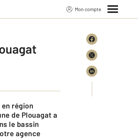
Mon compte
louagat
une de Plouagat a
ns le bassin
votre agence