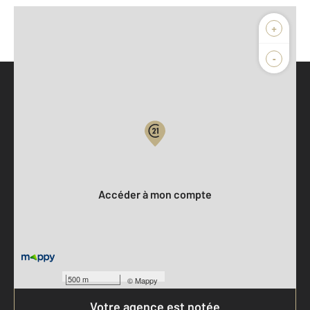
+
-
Parlons de vous, parlons biens
Votre compte :
Accéder à mon compte
500 m
©
Mappy
Votre agence est notée