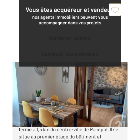
Vous êtes acquéreur et vendeur,
nos agents immobiliers peuvent vous
accompagner dans vos projets
Contacter l'agence
Demander une estimation
PAIMPOL 22
2
39,75 m
, 2 pièces
Ref : 2184
Appartement F2 à vendre
173 500 €
Appartement 2 pièces dans un ancien corps de
ferme à 1,5 km du centre-ville de Paimpol. Il se
situe au premier étage du bâtiment et