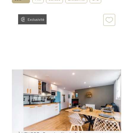
Exclusivité
GUINGAMP 22
2
65,20 m
, 4 pièces
Ref : 2754
Appartement F4 à vendre
199 000 €
Visiter le site dédié