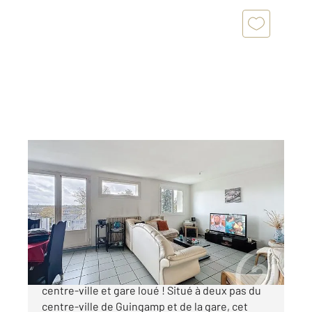
GUINGAMP 22
2
71,51 m
, 3 pièces
Ref : 2372
Appartement F3 à vendre
82 000 €
Appartement T3 de 71 m² à Guingamp proche
centre-ville et gare loué ! Situé à deux pas du
centre-ville de Guingamp et de la gare, cet