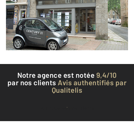
26 rue Notre Dame
GUINGAMP - 22200
Envoyer un message
Téléphoner à l'agence
Notre agence est notée
9,4/10
par nos clients
Avis authentifiés par
Qualitelis
Voir tous les avis clients