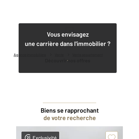
1
Vous envisagez
une carrière dans l'immobilier ?
Agence immobilière
Vente
Vente appartement
Découvrir nos offres
Biens se rapprochant
de votre recherche
Exclusivité