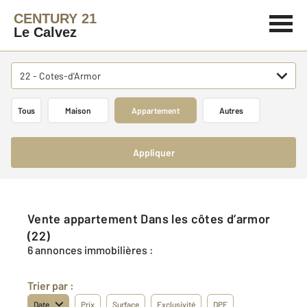
CENTURY 21
Le Calvez
22 - Cotes-d'Armor
Tous
Maison
Appartement
Autres
Appliquer
Vente appartement Dans les côtes d’armor
(22)
6 annonces immobilières :
Trier par :
Date
Prix
Surface
Exclusivité
DPE