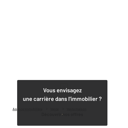
1
Vous envisagez
une carrière dans l'immobilier ?
Agence immobilière
Vente
Vente maison
Découvrir nos offres