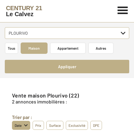
CENTURY 21
Le Calvez
PLOURIVO
Tous
Maison
Appartement
Autres
Appliquer
Vente maison Plourivo (22)
2 annonces immobilières :
Trier par :
Date
Prix
Surface
Exclusivité
DPE