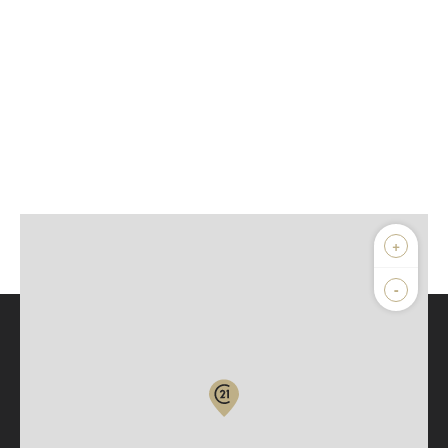
+
-
Parlons de vous, parlons biens
Votre compte :