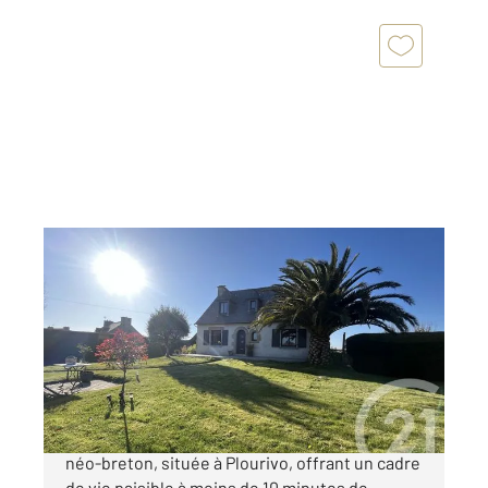
PLOURIVO 22
2
110,61 m
, 7 pièces
Ref : 1997
Maison à vendre
234 000 €
Découvrez cette charmante maison de style
néo-breton, située à Plourivo, offrant un cadre
de vie paisible à moins de 10 minutes de