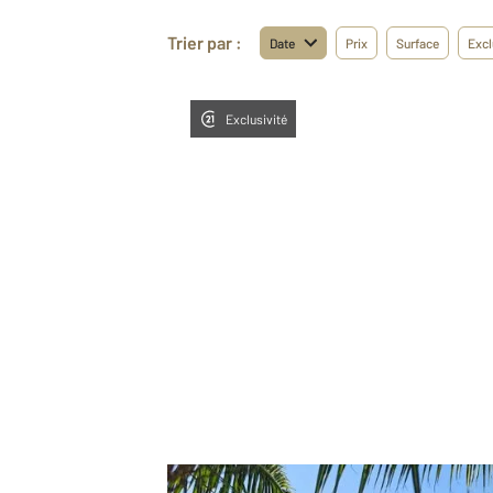
Trier par :
Date
Prix
Surface
Excl
Exclusivité