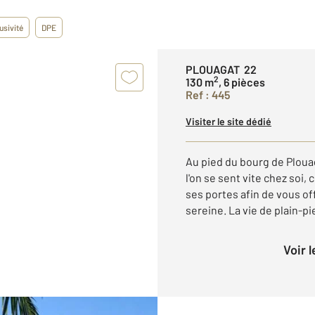
usivité
DPE
PLOUAGAT 22
2
130 m
, 6 pièces
Ref : 445
Visiter le site dédié
Au pied du bourg de Ploua
l'on se sent vite chez soi
ses portes afin de vous of
sereine. La vie de plain-pie
Voir 