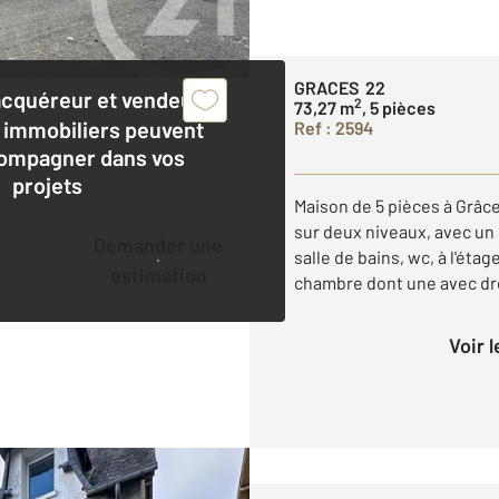
GRACES 22
acquéreur et vendeur,
2
73,27 m
, 5 pièces
 immobiliers peuvent
Ref : 2594
ompagner dans vos
projets
Maison de 5 pièces à Grâce
sur deux niveaux, avec un
Demander une
salle de bains, wc, à l'ét
estimation
chambre dont une avec dres
Voir 