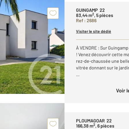
GUINGAMP 22
2
83,44 m
, 5 pièces
Ref : 2686
Visiter le site dédié
À VENDRE : Sur Guingamp 
! Venez découvrir cette m
rez-de-chaussée une belle
vitrée donnant sur le jard
...
Voir 
PLOUMAGOAR 22
2
166,38 m
, 6 pièces