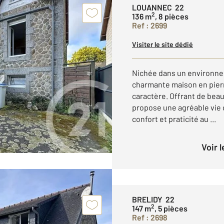
LOUANNEC 22
2
136 m
, 8 pièces
Ref : 2699
Visiter le site dédié
Nichée dans un environnem
charmante maison en pierr
caractère. Offrant de bea
propose une agréable vie d
confort et praticité au ...
Voir 
BRELIDY 22
2
147 m
, 5 pièces
Ref : 2698