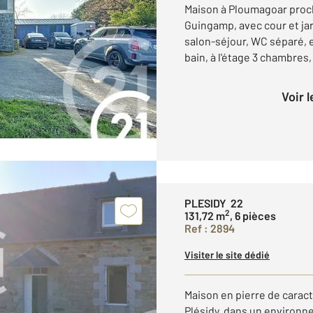
Maison à Ploumagoar proc
Guingamp, avec cour et jar
salon-séjour, WC séparé, 
bain, à l'étage 3 chambres,
Voir 
PLESIDY 22
2
131,72 m
, 6 pièces
Ref : 2894
Visiter le site dédié
Maison en pierre de carac
Plésidy, dans un environn