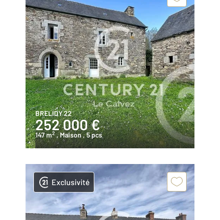
BRELIDY 22
252 000 €
2
147 m
, Maison
, 5 pcs
Exclusivité