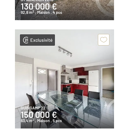
130 000 €
2
92,8 m
, Maison
, 4 pcs
Exclusivité
GUINGAMP 22
150 000 €
2
83,4 m
, Maison
, 5 pcs