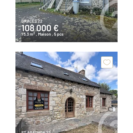
GRACES 22
108 000 €
2
73,3 m
, Maison
, 5 pcs
ST AGATHON 22