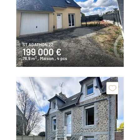
ST AGATHON 22
199 000 €
2
76,9 m
, Maison
, 4 pcs