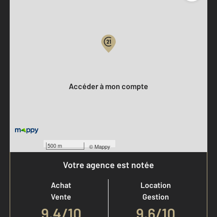
Parlons de vous, parlons biens
Votre compte :
Accéder à mon compte
500 m
©
Mappy
Votre agence est notée
Achat
Location
Vente
Gestion
9,4
/
10
9,6/10