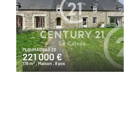
PLOUMAGOAR 22
221 000 €
2
178 m
, Maison
, 8 pcs