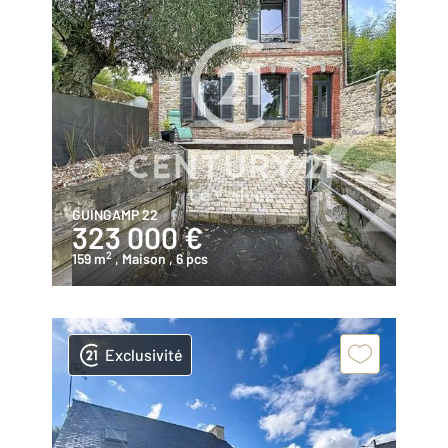
GUINGAMP 22
323 000 €
2
159 m
, Maison
, 6 pcs
Exclusivité