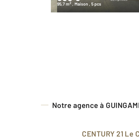
2
95,7 m
, Maison
, 5 pcs
Notre agence à GUINGAM
CENTURY 21 Le 