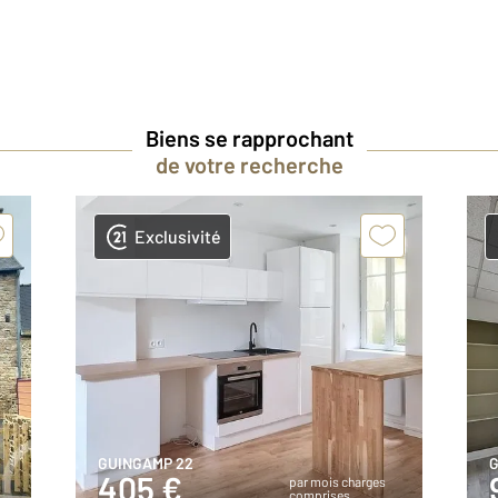
Biens se rapprochant
de votre recherche
Exclusivité
GUINGAMP 22
G
405 €
par mois charges
comprises