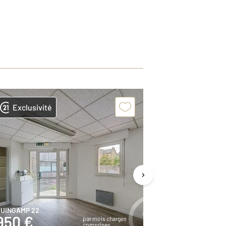
Exclusivité
Exclusivit
UINGAMP 22
GUINGAMP 22
950 €
450 €
par mois charges
comprises