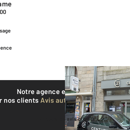
Dame
200
ssage
agence
Notre agence est notée
9,4/10
r nos clients
Avis authentifiés par Qualite
Voir tous les avis clients