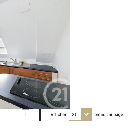
1
Afficher
biens par page