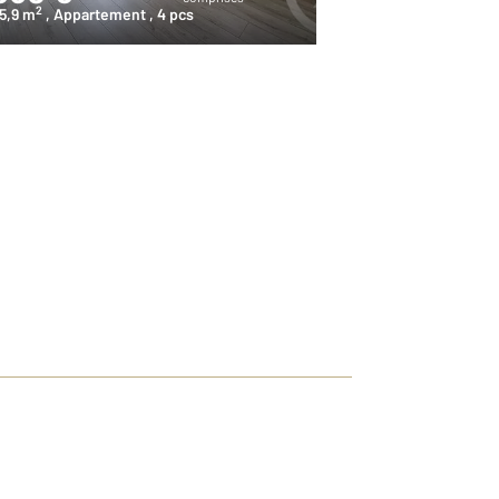
2
2
5,9 m
, Appartement
, 4 pcs
18,3 m
, Appart