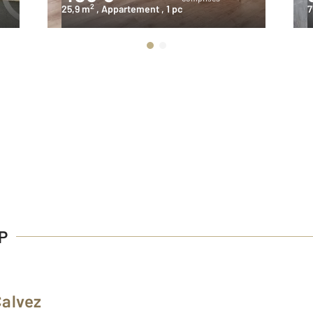
2
25,9 m
, Appartement
, 1 pc
7
P
Calvez