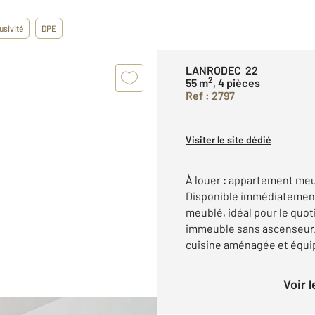
usivité
DPE
LANRODEC 22
2
55 m
, 4 pièces
Ref : 2797
Visiter le site dédié
À louer : appartement me
Disponible immédiatement
meublé, idéal pour le quoti
immeuble sans ascenseur. 
cuisine aménagée et équipé
Voir 