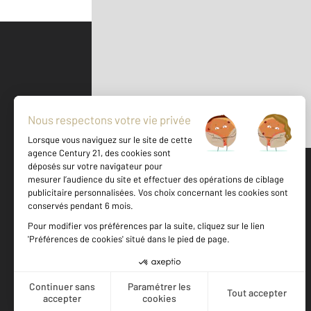
Parlons de vous, parlons biens
500 m
©
Mappy
Votre agence est notée
Achat
Location
Vente
Gestion
9,4
/
10
9,6/10