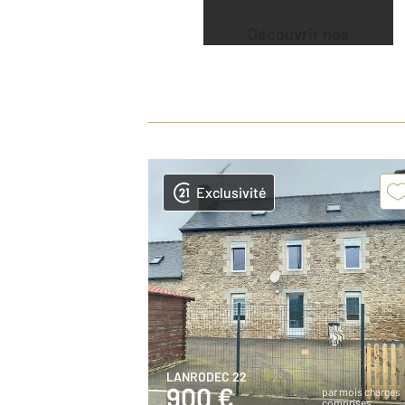
Découvrir nos
offres
Exclusivité
LANRODEC 22
900 €
par mois charges
comprises